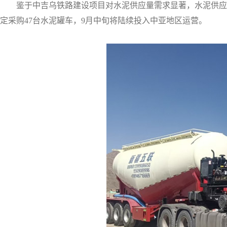
鉴于中吉乌铁路建设项目对水泥供应量需求显著，水泥供应
定采购47台水泥罐车，9月中旬将陆续投入中亚地区运营。