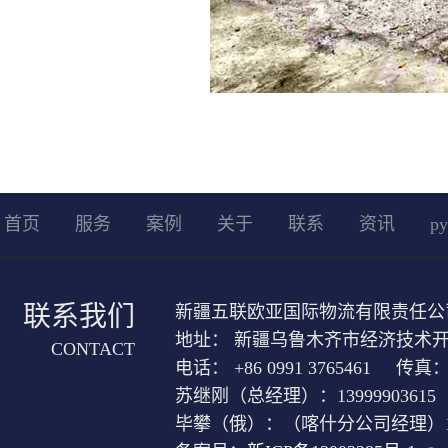
首页
服务
案例
关于
联系
资讯
ру
联系我们
新疆五联欧亚国际物流有限责任公
地址： 新疆乌鲁木齐市经济技术开发
CONTACT
电话： +86 0991 3765461 传真： +
苏继刚（总经理）：13999903615
毕攀（俄）：（喀什分公司经理）1399