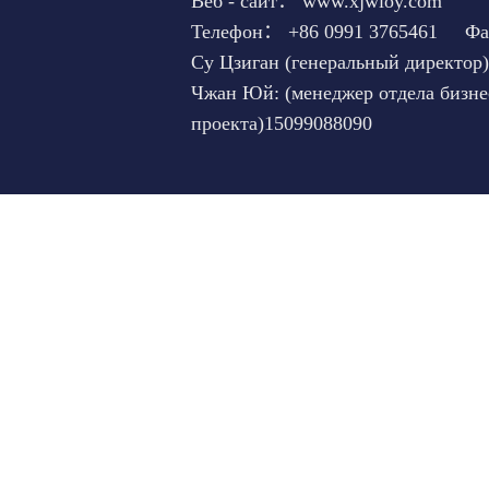
Веб - сайт： www.xjwloy.com
Телефон： +86 0991 3765461 Фак
Су Цзиган (генеральный директо
Чжан Юй: (менеджер отдела бизне
проекта)15099088090